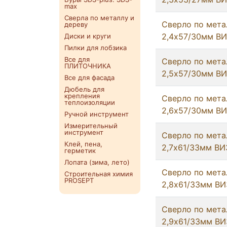
max
Сверла по металлу и
Сверло по мета
дереву
2,4х57/30мм В
Диски и круги
Пилки для лобзика
Все для
Сверло по мета
ПЛИТОЧНИКА
2,5х57/30мм В
Все для фасада
Дюбель для
крепления
Сверло по мета
теплоизоляции
2,6х57/30мм В
Ручной инструмент
Измерительный
инструмент
Сверло по мета
Клей, пена,
2,7х61/33мм ВИ
герметик
Лопата (зима, лето)
Сверло по мета
Строительная химия
PROSEPT
2,8х61/33мм ВИ
Сверло по мета
2,9х61/33мм ВИ