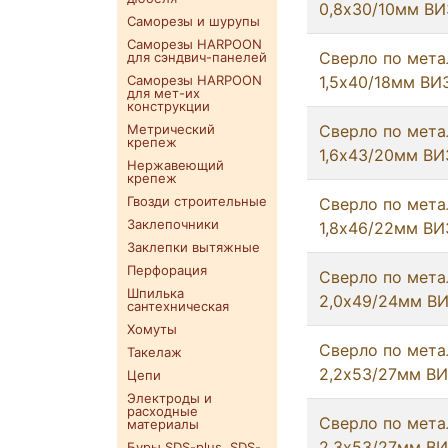
0,8х30/10мм ВИ
Саморезы и шурупы
Саморезы HARPOON
Сверло по мета
для сэндвич-панелей
Саморезы HARPOON
1,5х40/18мм ВИ
для мет-их
конструкции
Метрический
Сверло по мета
крепеж
1,6х43/20мм ВИ
Нержавеющий
крепеж
Гвозди строительные
Сверло по мета
Заклепочники
1,8х46/22мм ВИ
Заклепки вытяжные
Перфорация
Сверло по мета
Шпилька
2,0х49/24мм В
сантехническая
Хомуты
Сверло по мета
Такелаж
2,2х53/27мм В
Цепи
Электроды и
расходные
Сверло по мета
материалы
2,3х53/27мм В
Буры SDS-plus. SDS-