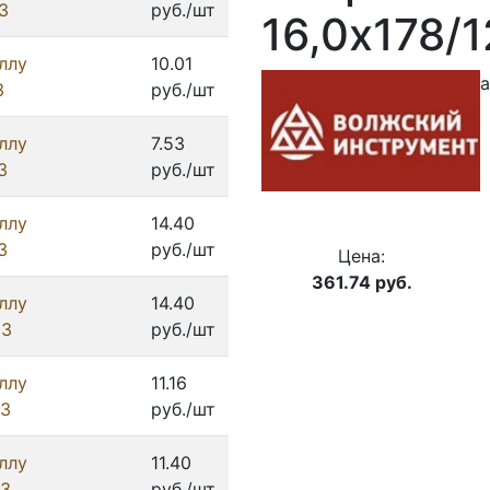
З
руб./шт
16,0х178/
ллу
10.01
а
З
руб./шт
ллу
7.53
З
руб./шт
ллу
14.40
З
руб./шт
Цена:
361.74
руб.
ллу
14.40
ИЗ
руб./шт
ллу
11.16
ИЗ
руб./шт
ллу
11.40
ИЗ
руб./шт