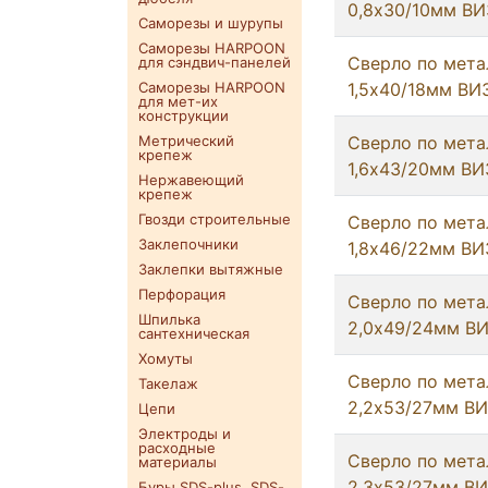
0,8х30/10мм ВИ
Саморезы и шурупы
Саморезы HARPOON
Сверло по мета
для сэндвич-панелей
Саморезы HARPOON
1,5х40/18мм ВИ
для мет-их
конструкции
Метрический
Сверло по мета
крепеж
1,6х43/20мм ВИ
Нержавеющий
крепеж
Гвозди строительные
Сверло по мета
Заклепочники
1,8х46/22мм ВИ
Заклепки вытяжные
Перфорация
Сверло по мета
Шпилька
2,0х49/24мм В
сантехническая
Хомуты
Сверло по мета
Такелаж
2,2х53/27мм В
Цепи
Электроды и
расходные
Сверло по мета
материалы
2,3х53/27мм В
Буры SDS-plus. SDS-