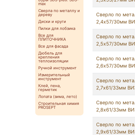
max
Сверла по металлу и
Сверло по мета
дереву
2,4х57/30мм В
Диски и круги
Пилки для лобзика
Все для
Сверло по мета
ПЛИТОЧНИКА
2,5х57/30мм В
Все для фасада
Дюбель для
крепления
Сверло по мета
теплоизоляции
2,6х57/30мм В
Ручной инструмент
Измерительный
инструмент
Сверло по мета
Клей, пена,
2,7х61/33мм ВИ
герметик
Лопата (зима, лето)
Сверло по мета
Строительная химия
PROSEPT
2,8х61/33мм ВИ
Сверло по мета
2,9х61/33мм ВИ