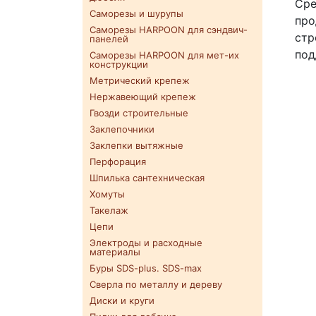
Сре
Саморезы и шурупы
про
Саморезы HARPOON для сэндвич-
стр
панелей
под
Саморезы HARPOON для мет-их
конструкции
Метрический крепеж
Нержавеющий крепеж
Гвозди строительные
Заклепочники
Заклепки вытяжные
Перфорация
Шпилька сантехническая
Хомуты
Такелаж
Цепи
Электроды и расходные
материалы
Буры SDS-plus. SDS-max
Сверла по металлу и дереву
Диски и круги