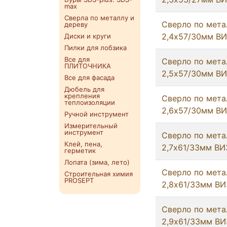
max
Сверла по металлу и
Сверло по мета
дереву
2,4х57/30мм В
Диски и круги
Пилки для лобзика
Все для
Сверло по мета
ПЛИТОЧНИКА
2,5х57/30мм В
Все для фасада
Дюбель для
крепления
Сверло по мета
теплоизоляции
2,6х57/30мм В
Ручной инструмент
Измерительный
инструмент
Сверло по мета
Клей, пена,
2,7х61/33мм ВИ
герметик
Лопата (зима, лето)
Сверло по мета
Строительная химия
PROSEPT
2,8х61/33мм ВИ
Сверло по мета
2,9х61/33мм ВИ