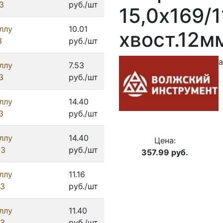
З
руб./шт
15,0х169/
ллу
10.01
хвост.12м
З
руб./шт
а
ллу
7.53
З
руб./шт
ллу
14.40
З
руб./шт
ллу
14.40
Цена:
ИЗ
руб./шт
357.99
руб.
ллу
11.16
ИЗ
руб./шт
ллу
11.40
ИЗ
руб./шт