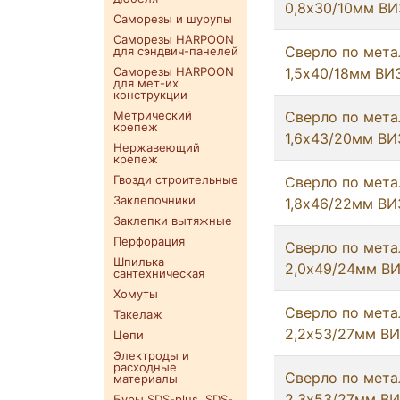
0,8х30/10мм ВИ
Саморезы и шурупы
Саморезы HARPOON
Сверло по мета
для сэндвич-панелей
Саморезы HARPOON
1,5х40/18мм ВИ
для мет-их
конструкции
Метрический
Сверло по мета
крепеж
1,6х43/20мм ВИ
Нержавеющий
крепеж
Гвозди строительные
Сверло по мета
Заклепочники
1,8х46/22мм ВИ
Заклепки вытяжные
Перфорация
Сверло по мета
Шпилька
2,0х49/24мм В
сантехническая
Хомуты
Сверло по мета
Такелаж
2,2х53/27мм В
Цепи
Электроды и
расходные
Сверло по мета
материалы
2,3х53/27мм В
Буры SDS-plus. SDS-