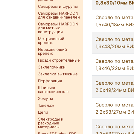
0,8х30/10мм В
Саморезы и шурупы
Саморезы HARPOON
Сверло по мета
для сэндвич-панелей
Саморезы HARPOON
1,5х40/18мм ВИ
для мет-их
конструкции
Метрический
Сверло по мета
крепеж
1,6х43/20мм ВИ
Нержавеющий
крепеж
Гвозди строительные
Сверло по мета
Заклепочники
1,8х46/22мм ВИ
Заклепки вытяжные
Перфорация
Сверло по мета
Шпилька
2,0х49/24мм В
сантехническая
Хомуты
Сверло по мета
Такелаж
2,2х53/27мм В
Цепи
Электроды и
расходные
Сверло по мета
материалы
2,3х53/27мм В
Буры SDS-plus. SDS-