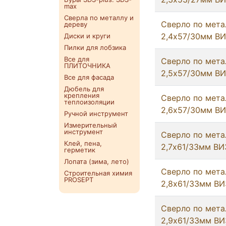
max
Сверла по металлу и
Сверло по мета
дереву
2,4х57/30мм В
Диски и круги
Пилки для лобзика
Все для
Сверло по мета
ПЛИТОЧНИКА
2,5х57/30мм В
Все для фасада
Дюбель для
крепления
Сверло по мета
теплоизоляции
2,6х57/30мм В
Ручной инструмент
Измерительный
инструмент
Сверло по мета
Клей, пена,
2,7х61/33мм ВИ
герметик
Лопата (зима, лето)
Сверло по мета
Строительная химия
PROSEPT
2,8х61/33мм ВИ
Сверло по мета
2,9х61/33мм ВИ