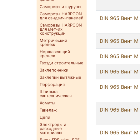
Саморезы и шурупы
Саморезы HARPOON
DIN 965 Винт М 
для сэндвич-панелей
Саморезы HARPOON
для мет-их
конструкции
Метрический
DIN 965 Винт М 
крепеж
Нержавеющий
крепеж
DIN 965 Винт М 
Гвозди строительные
Заклепочники
DIN 965 Винт М 
Заклепки вытяжные
Перфорация
DIN 965 Винт М 
Шпилька
сантехническая
Хомуты
DIN 965 Винт М 
Такелаж
Цепи
Электроды и
расходные
DIN 965 Винт М 
материалы
Буры SDS-plus. SDS-