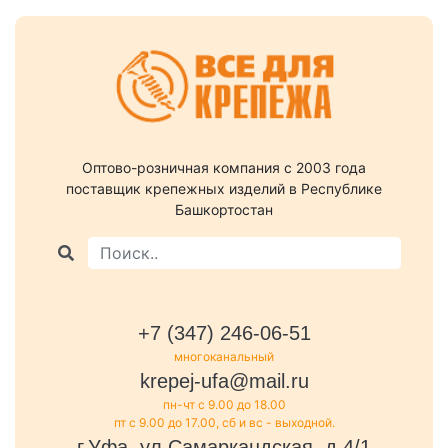
Оптово-розничная компания c 2003 года
поставщик крепежных изделий в Республике
Башкортостан
+7 (347) 246-06-51
многоканальный
krepej-ufa@mail.ru
пн-чт с 9.00 до 18.00
пт с 9.00 до 17.00, сб и вс - выходной.
г.Уфа, ул.Самаркандская, д.4/1