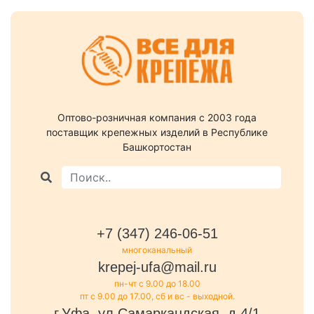
Оптово-розничная компания c 2003 года
поставщик крепежных изделий в Республике
Башкортостан
+7 (347) 246-06-51
многоканальный
krepej-ufa@mail.ru
пн-чт с 9.00 до 18.00
пт с 9.00 до 17.00, сб и вс - выходной.
г.Уфа, ул.Самаркандская, д.4/1