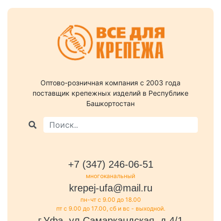
Оптово-розничная компания c 2003 года
поставщик крепежных изделий в Республике
Башкортостан
+7 (347) 246-06-51
многоканальный
krepej-ufa@mail.ru
пн-чт с 9.00 до 18.00
пт с 9.00 до 17.00, сб и вс - выходной.
г.Уфа, ул.Самаркандская, д.4/1