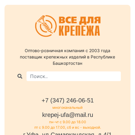
Оптово-розничная компания c 2003 года
поставщик крепежных изделий в Республике
Башкортостан
+7 (347) 246-06-51
многоканальный
krepej-ufa@mail.ru
пн-чт с 9.00 до 18.00
пт с 9.00 до 17.00, сб и вс - выходной.
г.Уфа, ул.Самаркандская, д.4/1