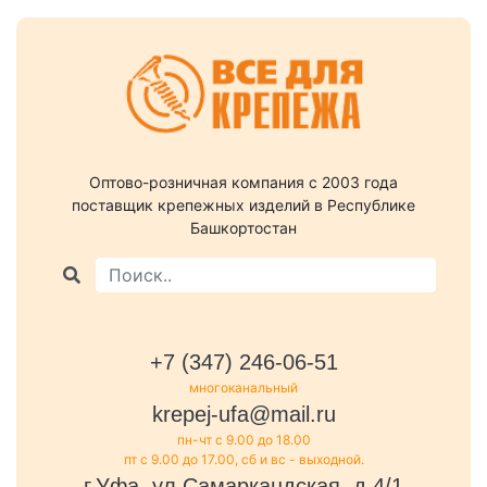
Оптово-розничная компания c 2003 года
поставщик крепежных изделий в Республике
Башкортостан
+7 (347) 246-06-51
многоканальный
krepej-ufa@mail.ru
пн-чт с 9.00 до 18.00
пт с 9.00 до 17.00, сб и вс - выходной.
г.Уфа, ул.Самаркандская, д.4/1