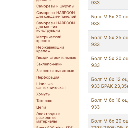
933
Саморезы и шурупы
Саморезы HARPOON
Болт М 5х 20 оц
для сэндвич-панелей
Саморезы HARPOON
933
для мет-их
конструкции
Метрический
Болт М 5х 25 оц
крепеж
933
Нержавеющий
крепеж
Гвозди строительные
Болт М 5х 30 оц
Заклепочники
933
Заклепки вытяжные
Перфорация
Болт М 6х 12 оц
Шпилька
933 БРАК 23,35
сантехническая
Хомуты
Болт М 6х 16 оц
Такелаж
933
Цепи
Электроды и
расходные
Болт М 6х 20 о
материалы
7798/7805/DIN 
Буры SDS-plus. SDS-