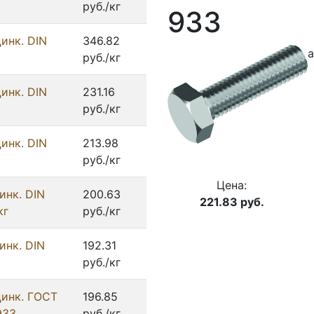
руб./кг
933
инк. DIN
346.82
а
руб./кг
инк. DIN
231.16
руб./кг
инк. DIN
213.98
руб./кг
Цена:
инк. DIN
200.63
221.83
руб.
кг
руб./кг
инк. DIN
192.31
руб./кг
цинк. ГОСТ
196.85
933
руб./кг