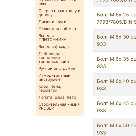
max
Сверла по металлу и
Болт М 6х 25 о
дереву
7798/7805/DIN 
Диски и круги
Пилки для лобзика
Все для
Болт М 6х 30 оц
ПЛИТОЧНИКА
933
Все для фасада
Дюбель для
крепления
Болт М 6х 35 оц
теплоизоляции
933
Ручной инструмент
Измерительный
инструмент
Болт М 6х 40 оц
Клей, пена,
933
герметик
Лопата (зима, лето)
Болт М 6х 45 оц
Строительная химия
PROSEPT
933
Болт М 6х 50 оц
933