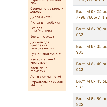
max
Сверла по металлу и
Болт М 6х 25 о
дереву
7798/7805/DIN 
Диски и круги
Пилки для лобзика
Все для
Болт М 6х 30 оц
ПЛИТОЧНИКА
933
Все для фасада
Дюбель для
крепления
Болт М 6х 35 оц
теплоизоляции
933
Ручной инструмент
Измерительный
инструмент
Болт М 6х 40 оц
Клей, пена,
933
герметик
Лопата (зима, лето)
Болт М 6х 45 оц
Строительная химия
PROSEPT
933
Болт М 6х 50 оц
933