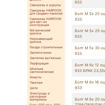
933
Саморезы и шурупы
Саморезы HARPOON
Болт М 5х 20 оц
для сэндвич-панелей
Саморезы HARPOON
933
для мет-их
конструкции
Метрический
Болт М 5х 25 оц
крепеж
933
Нержавеющий
крепеж
Гвозди строительные
Болт М 5х 30 оц
Заклепочники
933
Заклепки вытяжные
Перфорация
Болт М 6х 12 оц
Шпилька
933 БРАК 23,35
сантехническая
Хомуты
Болт М 6х 16 оц
Такелаж
933
Цепи
Электроды и
расходные
Болт М 6х 20 о
материалы
7798/7805/DIN 
Буры SDS-plus. SDS-