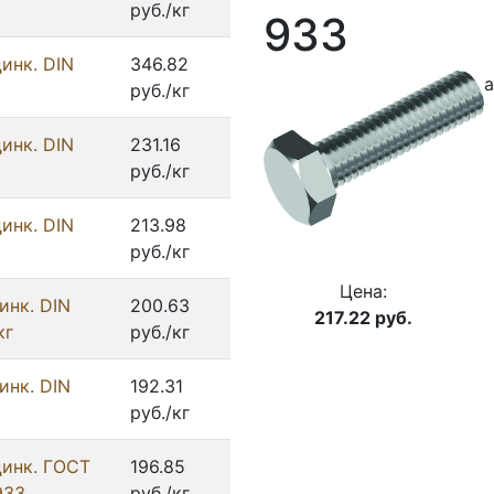
руб./кг
933
инк. DIN
346.82
а
руб./кг
инк. DIN
231.16
руб./кг
инк. DIN
213.98
руб./кг
Цена:
инк. DIN
200.63
217.22
руб.
кг
руб./кг
инк. DIN
192.31
руб./кг
цинк. ГОСТ
196.85
933
руб./кг