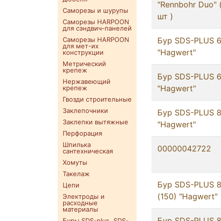
"Rennbohr Duo" (
Саморезы и шурупы
шт )
Саморезы HARPOON
для сэндвич-панелей
Саморезы HARPOON
Бур SDS-PLUS 6
для мет-их
"Hagwert"
конструкции
Метрический
крепеж
Бур SDS-PLUS 6
Нержавеющий
"Hagwert"
крепеж
Гвозди строительные
Заклепочники
Бур SDS-PLUS 8/
Заклепки вытяжные
"Hagwert"
Перфорация
Шпилька
00000042722
сантехническая
Хомуты
Такелаж
Бур SDS-PLUS 8
Цепи
(150) "Hagwert"
Электроды и
расходные
материалы
Бур SDS-PLUS 8
Буры SDS-plus. SDS-