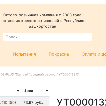
Оптово-розничная компания c 2003 года
поставщик крепежных изделий в Республике
Башкортостан
Испытания
Покраска
Оплата и д
DS-PLUS "Standart"(средний ресурс)
/
УТ000013217
Цена
УТ000013
110 (50)
73.97 руб./