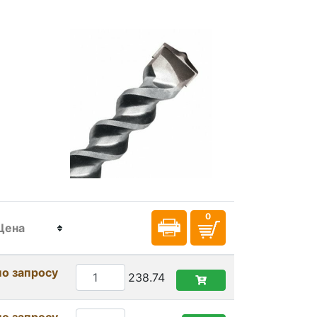
Цена
по запросу
238.74