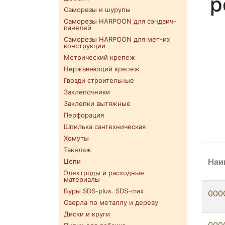
р
Саморезы и шурупы
Саморезы HARPOON для сэндвич-
панелей
Саморезы HARPOON для мет-их
конструкции
Метрический крепеж
Нержавеющий крепеж
Гвозди строительные
Заклепочники
Заклепки вытяжные
Перфорация
Шпилька сантехническая
Хомуты
Такелаж
Наи
Цепи
Электроды и расходные
материалы
Буры SDS-plus. SDS-max
000
Сверла по металлу и дереву
Диски и круги