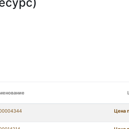
есурс)
менование
00004344
Цена 