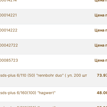
00014214
Цена 
00014221
Цена 
00014222
Цена 
00042722
Цена 
00085723
Цена 
sds-plus 6/110 (50) "rennbohr duo" ( уп. 200 шт
73.9
sds-plus 6/160(100) "hagwert"
48.0