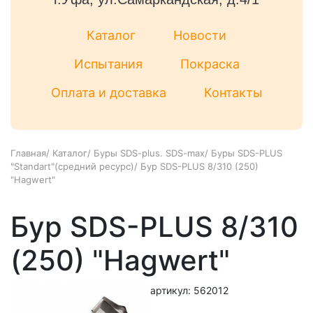
Каталог
Новости
Испытания
Покраска
Оплата и доставка
Контакты
Главная
/
Каталог
/
Буры SDS-plus. SDS-max
/
Буры SDS-PLUS
"Standart"(средний ресурс)
/
Бур SDS-PLUS 8/310 (250)
"Hagwert"
Бур SDS-PLUS 8/310
(250) "Hagwert"
артикул: 562012