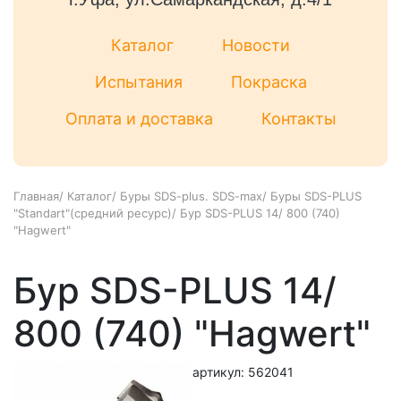
Каталог
Новости
Испытания
Покраска
Оплата и доставка
Контакты
Главная
/
Каталог
/
Буры SDS-plus. SDS-max
/
Буры SDS-PLUS
"Standart"(средний ресурс)
/
Бур SDS-PLUS 14/ 800 (740)
"Hagwert"
Бур SDS-PLUS 14/
800 (740) "Hagwert"
артикул: 562041