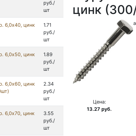
руб./
цинк (300
шт
а
. 6,0x40, цинк
1.71
руб./
шт
. 6,0x50, цинк
1.89
руб./
шт
. 6,0x60, цинк
2.34
0шт)
руб./
шт
Цена:
13.27
руб.
. 6,0x70, цинк
3.55
руб./
шт