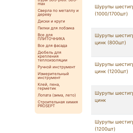
max
Шурупы шестигр
Сверла по металлу и
(1000/1700шт)
дереву
Диски и круги
Пилки для лобзика
Все для
Шурупы шестигр
ПЛИТОЧНИКА
цинк (800шт)
Все для фасада
Дюбель для
крепления
теплоизоляции
Шурупы шестигр
Ручной инструмент
цинк (1200шт)
Измерительный
инструмент
Клей, пена,
герметик
Шурупы шестигр
Лопата (зима, лето)
цинк
Строительная химия
PROSEPT
Шурупы шестигр
(1200шт)