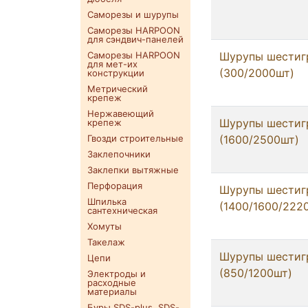
Саморезы и шурупы
Саморезы HARPOON
для сэндвич-панелей
Саморезы HARPOON
Шурупы шестигр
для мет-их
(300/2000шт)
конструкции
Метрический
крепеж
Нержавеющий
Шурупы шестигр
крепеж
Гвозди строительные
(1600/2500шт)
Заклепочники
Заклепки вытяжные
Перфорация
Шурупы шестигр
Шпилька
(1400/1600/222
сантехническая
Хомуты
Такелаж
Шурупы шестигр
Цепи
(850/1200шт)
Электроды и
расходные
материалы
Буры SDS-plus. SDS-