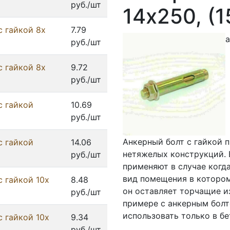
руб./шт
14x250, (
с гайкой 8x
7.79
а
руб./шт
с гайкой 8x
9.72
руб./шт
с гайкой
10.69
руб./шт
Анкерный болт с гайкой 
с гайкой
14.06
нетяжелых конструкций. 
руб./шт
применяют в случае когд
вид помещения в котором
с гайкой 10x
8.48
он оставляет торчащие и
руб./шт
примере с анкерным болт
использовать только в бе
с гайкой 10x
9.34
руб./шт