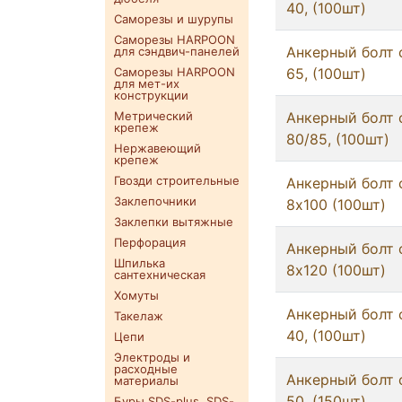
40, (100шт)
Саморезы и шурупы
Саморезы HARPOON
Анкерный болт 
для сэндвич-панелей
Саморезы HARPOON
65, (100шт)
для мет-их
конструкции
Метрический
Анкерный болт 
крепеж
80/85, (100шт)
Нержавеющий
крепеж
Гвозди строительные
Анкерный болт 
Заклепочники
8x100 (100шт)
Заклепки вытяжные
Перфорация
Анкерный болт 
Шпилька
8x120 (100шт)
сантехническая
Хомуты
Анкерный болт 
Такелаж
40, (100шт)
Цепи
Электроды и
расходные
Анкерный болт 
материалы
50, (150шт)
Буры SDS-plus. SDS-