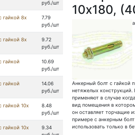
руб./шт
10x180, (
с гайкой 8x
7.79
а
руб./шт
с гайкой 8x
9.72
руб./шт
с гайкой
10.69
руб./шт
Анкерный болт с гайкой 
с гайкой
14.06
нетяжелых конструкций. 
руб./шт
применяют в случае когд
вид помещения в котором
с гайкой 10x
8.48
он оставляет торчащие и
руб./шт
примере с анкерным болт
использовать только в бе
с гайкой 10x
9.34
руб./шт