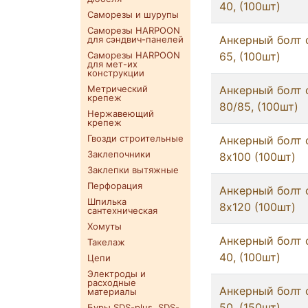
40, (100шт)
Саморезы и шурупы
Саморезы HARPOON
Анкерный болт 
для сэндвич-панелей
Саморезы HARPOON
65, (100шт)
для мет-их
конструкции
Метрический
Анкерный болт 
крепеж
80/85, (100шт)
Нержавеющий
крепеж
Гвозди строительные
Анкерный болт 
Заклепочники
8x100 (100шт)
Заклепки вытяжные
Перфорация
Анкерный болт 
Шпилька
8x120 (100шт)
сантехническая
Хомуты
Анкерный болт 
Такелаж
40, (100шт)
Цепи
Электроды и
расходные
Анкерный болт 
материалы
50, (150шт)
Буры SDS-plus. SDS-