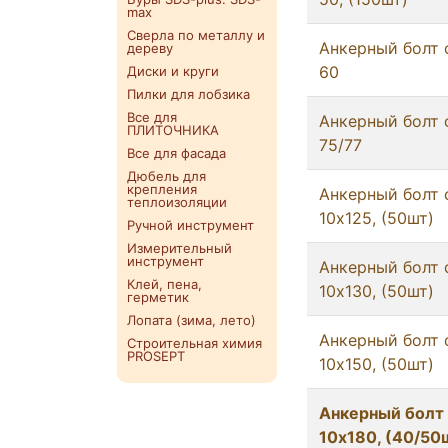
max
Сверла по металлу и
Анкерный болт 
дереву
60
Диски и круги
Пилки для лобзика
Все для
Анкерный болт 
ПЛИТОЧНИКА
75/77
Все для фасада
Дюбель для
крепления
Анкерный болт 
теплоизоляции
10x125, (50шт)
Ручной инструмент
Измерительный
инструмент
Анкерный болт 
Клей, пена,
10x130, (50шт)
герметик
Лопата (зима, лето)
Анкерный болт 
Строительная химия
PROSEPT
10x150, (50шт)
Анкерный болт 
10x180, (40/50