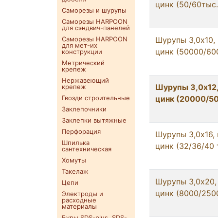
цинк (50/60тыс
Саморезы и шурупы
Саморезы HARPOON
для сэндвич-панелей
Саморезы HARPOON
Шурупы 3,0x10,
для мет-их
цинк (50000/60
конструкции
Метрический
крепеж
Нержавеющий
Шурупы 3,0x12,
крепеж
Гвозди строительные
цинк (20000/5
Заклепочники
Заклепки вытяжные
Перфорация
Шурупы 3,0x16,
Шпилька
цинк (32/36/40 
сантехническая
Хомуты
Такелаж
Шурупы 3,0x20,
Цепи
цинк (8000/250
Электроды и
расходные
материалы
Буры SDS-plus. SDS-