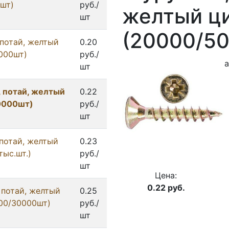
.шт)
руб./
желтый ц
шт
(20000/5
 потай, желтый
0.20
000шт)
руб./
а
шт
 потай, желтый
0.22
0000шт)
руб./
шт
 потай, желтый
0.23
тыс.шт.)
руб./
шт
Цена:
0.22
руб.
 потай, желтый
0.25
00/30000шт)
руб./
шт