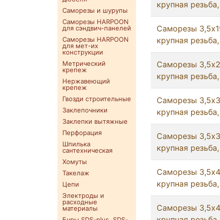
крупная резьба,
Саморезы и шурупы
Саморезы HARPOON
Саморезы 3,5x19
для сэндвич-панелей
Саморезы HARPOON
крупная резьба,
для мет-их
конструкции
Метрический
Саморезы 3,5x2
крепеж
крупная резьба,
Нержавеющий
крепеж
Гвозди строительные
Саморезы 3,5x3
Заклепочники
крупная резьба,
Заклепки вытяжные
Перфорация
Саморезы 3,5x3
Шпилька
крупная резьба,
сантехническая
Хомуты
Саморезы 3,5x41
Такелаж
крупная резьба,
Цепи
Электроды и
расходные
Саморезы 3,5x4
материалы
крупная резьба,
Буры SDS-plus. SDS-