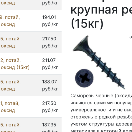
 оксид
руб./кг
крупная р
, потай,
194.01
(15кг)
 оксид
руб./кг
а
5, потай,
217.50
 оксид
руб./кг
2, потай,
211.07
 оксид (15кг)
руб./кг
5, потай,
188.07
 оксид
руб./кг
Саморезы черные (оксиди
являются самыми популя
, потай,
217.50
универсальности и не вы
 оксид
руб./кг
стержень с редкой резьбо
учетом структуры дерева
5, потай,
187.35
материала в который кре
 оксид
руб./кг