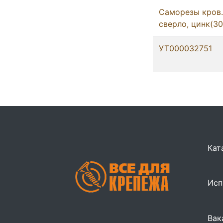
Саморезы кров. 
сверло, цинк(3
УТ000032751
Кат
Исп
Вак