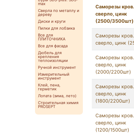
max
Саморезы кров.
Сверла по металлу и
сверло, цинк
дереву
(2500/3500шт)
Диски и круги
Пилки для лобзика
Все для
Саморезы кров.
ПЛИТОЧНИКА
сверло, цинк (
Все для фасада
Дюбель для
крепления
Саморезы кров.
теплоизоляции
сверло, цинк
Ручной инструмент
(2000/2200шт)
Измерительный
инструмент
Клей, пена,
Саморезы кров.
герметик
сверло, цинк
Лопата (зима, лето)
(1800/2200шт)
Строительная химия
PROSEPT
Саморезы кров. 
сверло, цинк
(1200/1500шт)