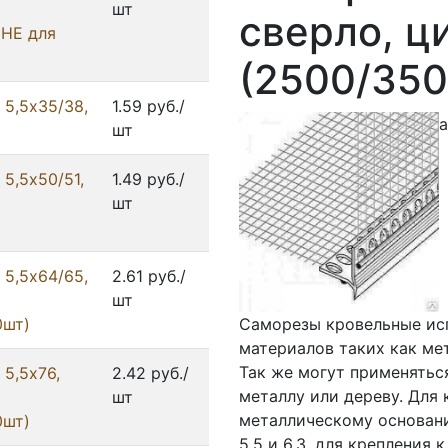
шт
сверло, ц
(НЕ для
(2500/35
 5,5x35/38,
1.59 руб./
а
шт
5,5x50/51,
1.49 руб./
шт
 5,5x64/65,
2.61 руб./
шт
0шт)
Саморезы кровельные ис
материалов таких как ме
Так же могут применятьс
5,5x76,
2.42 руб./
металлу или дереву. Для
шт
металлическому основан
0шт)
5,5 и 6,3, для крепления