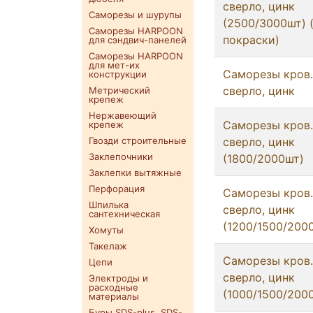
сверло, цинк
Саморезы и шурупы
(2500/3000шт) 
Саморезы HARPOON
покраски)
для сэндвич-панелей
Саморезы HARPOON
для мет-их
Саморезы кров.
конструкции
сверло, цинк
Метрический
крепеж
Нержавеющий
Саморезы кров. 
крепеж
Гвозди строительные
сверло, цинк
Заклепочники
(1800/2000шт)
Заклепки вытяжные
Перфорация
Саморезы кров.
Шпилька
сверло, цинк
сантехническая
(1200/1500/200
Хомуты
Такелаж
Саморезы кров. 
Цепи
сверло, цинк
Электроды и
расходные
(1000/1500/200
материалы
Буры SDS-plus. SDS-