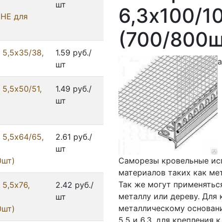
шт
6,3х100/1
(НЕ для
(700/800ш
 5,5x35/38,
1.59 руб./
а
шт
5,5x50/51,
1.49 руб./
шт
 5,5x64/65,
2.61 руб./
шт
0шт)
Саморезы кровельные ис
материалов таких как ме
Так же могут применятьс
5,5x76,
2.42 руб./
металлу или дереву. Для
шт
металлическому основан
0шт)
5,5 и 6,3, для крепления