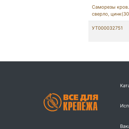
Саморезы кров. 
сверло, цинк(3
УТ000032751
Кат
Исп
Вак