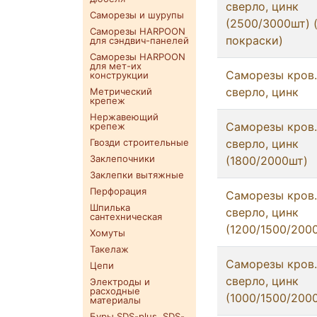
сверло, цинк
Саморезы и шурупы
(2500/3000шт) 
Саморезы HARPOON
покраски)
для сэндвич-панелей
Саморезы HARPOON
для мет-их
Саморезы кров.
конструкции
сверло, цинк
Метрический
крепеж
Нержавеющий
Саморезы кров. 
крепеж
Гвозди строительные
сверло, цинк
Заклепочники
(1800/2000шт)
Заклепки вытяжные
Перфорация
Саморезы кров.
Шпилька
сверло, цинк
сантехническая
(1200/1500/200
Хомуты
Такелаж
Саморезы кров. 
Цепи
сверло, цинк
Электроды и
расходные
(1000/1500/200
материалы
Буры SDS-plus. SDS-