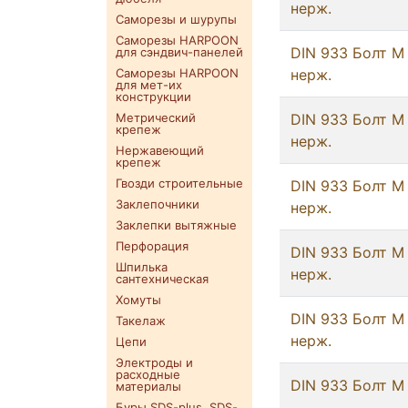
нерж.
Саморезы и шурупы
Саморезы HARPOON
DIN 933 Болт М
для сэндвич-панелей
Саморезы HARPOON
нерж.
для мет-их
конструкции
Метрический
DIN 933 Болт М
крепеж
нерж.
Нержавеющий
крепеж
Гвозди строительные
DIN 933 Болт М
Заклепочники
нерж.
Заклепки вытяжные
Перфорация
DIN 933 Болт М
Шпилька
нерж.
сантехническая
Хомуты
DIN 933 Болт М
Такелаж
нерж.
Цепи
Электроды и
расходные
DIN 933 Болт М
материалы
Буры SDS-plus. SDS-