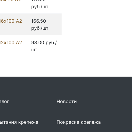
руб./шт
16х100 А2
166.50
руб./шт
12х100 А2
98.00 руб./
шт
алог
Новости
ытания крепежа
Покраска крепежа