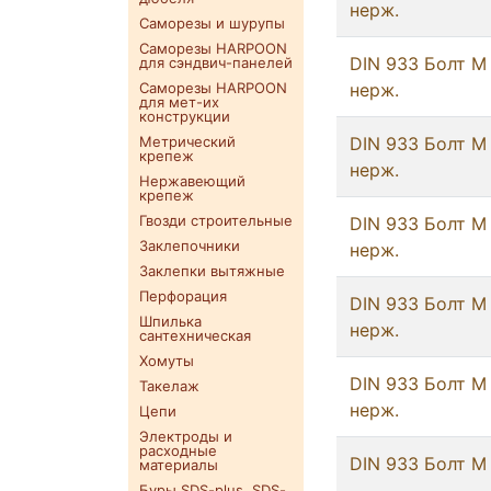
нерж.
Саморезы и шурупы
Саморезы HARPOON
DIN 933 Болт М
для сэндвич-панелей
Саморезы HARPOON
нерж.
для мет-их
конструкции
Метрический
DIN 933 Болт М
крепеж
нерж.
Нержавеющий
крепеж
Гвозди строительные
DIN 933 Болт М
Заклепочники
нерж.
Заклепки вытяжные
Перфорация
DIN 933 Болт М
Шпилька
нерж.
сантехническая
Хомуты
DIN 933 Болт М
Такелаж
нерж.
Цепи
Электроды и
расходные
DIN 933 Болт М
материалы
Буры SDS-plus. SDS-