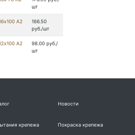
шт
16х100 А2
166.50
руб./шт
12х100 А2
98.00 руб./
шт
алог
Новости
ытания крепежа
Покраска крепежа