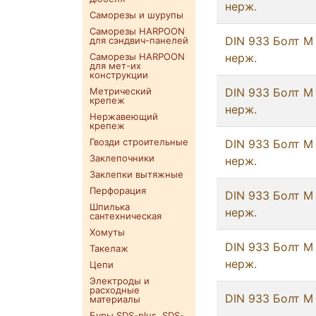
нерж.
Саморезы и шурупы
Саморезы HARPOON
DIN 933 Болт М
для сэндвич-панелей
Саморезы HARPOON
нерж.
для мет-их
конструкции
Метрический
DIN 933 Болт М
крепеж
нерж.
Нержавеющий
крепеж
Гвозди строительные
DIN 933 Болт М
Заклепочники
нерж.
Заклепки вытяжные
Перфорация
DIN 933 Болт М
Шпилька
нерж.
сантехническая
Хомуты
DIN 933 Болт М
Такелаж
нерж.
Цепи
Электроды и
расходные
DIN 933 Болт М
материалы
Буры SDS-plus. SDS-