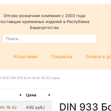
Оптово-розничная компания c 2003 года
поставщик крепежных изделий в Республике
Башкортостан
Испытания
Покраска
Оплата и д
N 933
/
DIN 933 Болт М 8х 90 А2 нерж.
Цена
DIN 933 Б
6х 16 А2
4.92 руб./