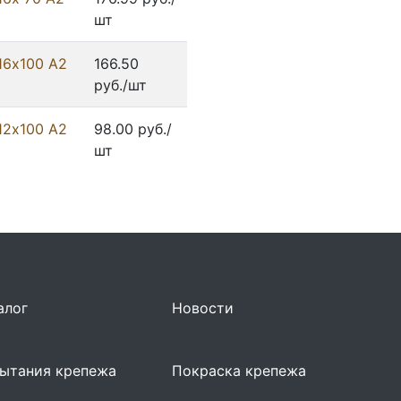
шт
16х100 А2
166.50
руб./шт
12х100 А2
98.00 руб./
шт
алог
Новости
ытания крепежа
Покраска крепежа