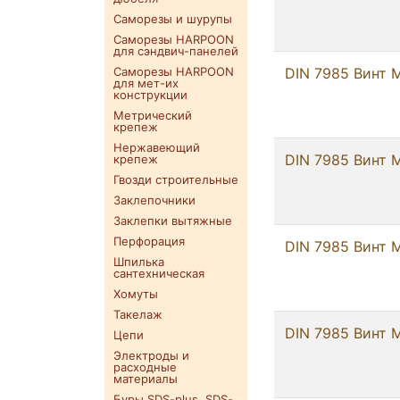
Саморезы и шурупы
Саморезы HARPOON
для сэндвич-панелей
Саморезы HARPOON
DIN 7985 Винт М
для мет-их
конструкции
Метрический
крепеж
Нержавеющий
DIN 7985 Винт М
крепеж
Гвозди строительные
Заклепочники
Заклепки вытяжные
Перфорация
DIN 7985 Винт М
Шпилька
сантехническая
Хомуты
Такелаж
DIN 7985 Винт М
Цепи
Электроды и
расходные
материалы
Буры SDS-plus. SDS-