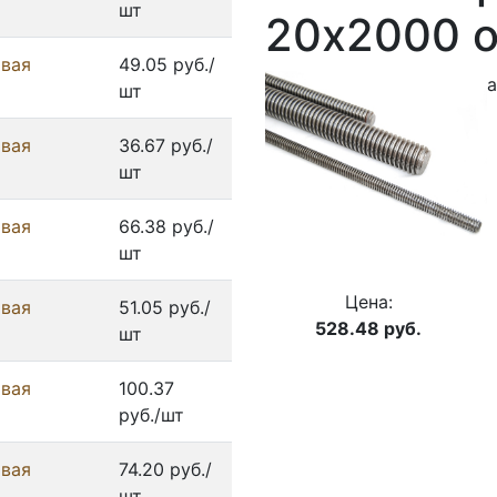
шт
20x2000 о
овая
49.05 руб./
а
шт
овая
36.67 руб./
шт
овая
66.38 руб./
шт
Цена:
овая
51.05 руб./
528.48
руб.
шт
овая
100.37
руб./шт
овая
74.20 руб./
шт