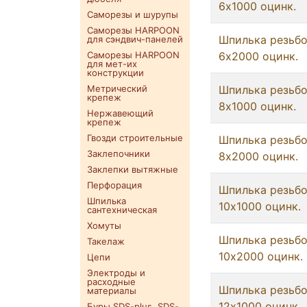
6x1000 оцинк.
Саморезы и шурупы
Саморезы HARPOON
Шпилька резьб
для сэндвич-панелей
Саморезы HARPOON
6x2000 оцинк.
для мет-их
конструкции
Метрический
Шпилька резьб
крепеж
8x1000 оцинк.
Нержавеющий
крепеж
Гвозди строительные
Шпилька резьб
Заклепочники
8x2000 оцинк.
Заклепки вытяжные
Перфорация
Шпилька резьб
Шпилька
10x1000 оцинк.
сантехническая
Хомуты
Шпилька резьб
Такелаж
10x2000 оцинк.
Цепи
Электроды и
расходные
Шпилька резьб
материалы
12x1000 оцинк.
Буры SDS-plus. SDS-