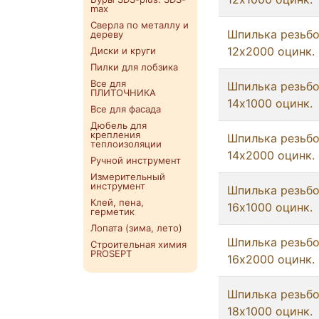
max
Сверла по металлу и
Шпилька резьб
дереву
12x2000 оцинк.
Диски и круги
Пилки для лобзика
Все для
Шпилька резьб
ПЛИТОЧНИКА
14x1000 оцинк.
Все для фасада
Дюбель для
крепления
Шпилька резьб
теплоизоляции
14x2000 оцинк.
Ручной инструмент
Измерительный
инструмент
Шпилька резьб
Клей, пена,
16x1000 оцинк.
герметик
Лопата (зима, лето)
Шпилька резьб
Строительная химия
PROSEPT
16x2000 оцинк.
Шпилька резьб
18x1000 оцинк.