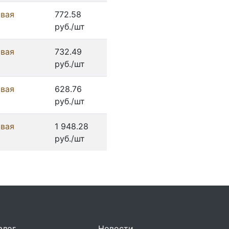
овая
772.58
руб./шт
овая
732.49
руб./шт
овая
628.76
руб./шт
овая
1 948.28
руб./шт
алог
Новости