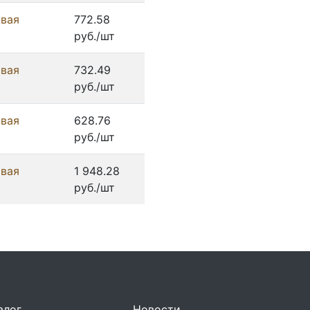
овая
772.58
руб./шт
овая
732.49
руб./шт
овая
628.76
руб./шт
овая
1 948.28
руб./шт
алог
Новости