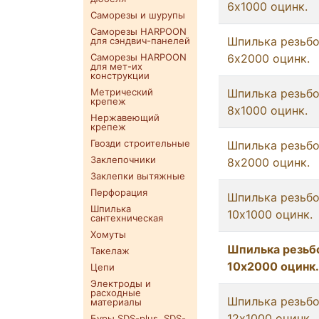
6x1000 оцинк.
Саморезы и шурупы
Саморезы HARPOON
Шпилька резьб
для сэндвич-панелей
Саморезы HARPOON
6x2000 оцинк.
для мет-их
конструкции
Метрический
Шпилька резьб
крепеж
8x1000 оцинк.
Нержавеющий
крепеж
Гвозди строительные
Шпилька резьб
Заклепочники
8x2000 оцинк.
Заклепки вытяжные
Перфорация
Шпилька резьб
Шпилька
10x1000 оцинк.
сантехническая
Хомуты
Шпилька резьб
Такелаж
10x2000 оцинк.
Цепи
Электроды и
расходные
Шпилька резьб
материалы
12x1000 оцинк.
Буры SDS-plus. SDS-