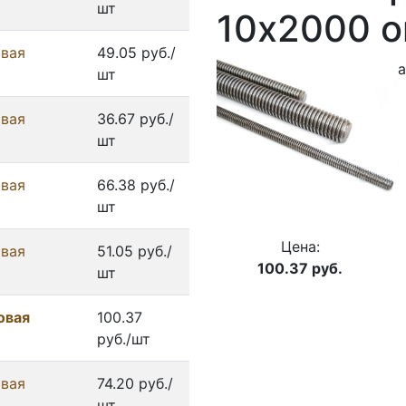
шт
10x2000 о
овая
49.05 руб./
а
шт
овая
36.67 руб./
шт
овая
66.38 руб./
шт
Цена:
овая
51.05 руб./
100.37
руб.
шт
овая
100.37
руб./шт
овая
74.20 руб./
шт