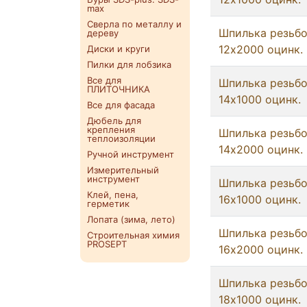
max
Сверла по металлу и
Шпилька резьб
дереву
12x2000 оцинк.
Диски и круги
Пилки для лобзика
Все для
Шпилька резьб
ПЛИТОЧНИКА
14x1000 оцинк.
Все для фасада
Дюбель для
крепления
Шпилька резьб
теплоизоляции
14x2000 оцинк.
Ручной инструмент
Измерительный
инструмент
Шпилька резьб
Клей, пена,
16x1000 оцинк.
герметик
Лопата (зима, лето)
Шпилька резьб
Строительная химия
PROSEPT
16x2000 оцинк.
Шпилька резьб
18x1000 оцинк.