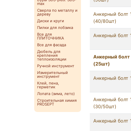
max
Сверла по металлу и
Анкерный болт 
дереву
(40/80шт)
Диски и круги
Пилки для лобзика
Все для
Анкерный болт 
ПЛИТОЧНИКА
Все для фасада
Дюбель для
крепления
Анкерный болт
теплоизоляции
(25шт)
Ручной инструмент
Измерительный
инструмент
Анкерный болт 
Клей, пена,
герметик
Лопата (зима, лето)
Анкерный болт 
Строительная химия
PROSEPT
(30/50шт)
Анкерный болт 