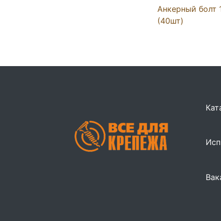
Анкерный болт 
(40шт)
Кат
Исп
Вак