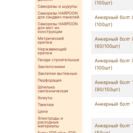
(100шт)
Саморезы и шурупы
Саморезы HARPOON
Анкерный болт 
для сэндвич-панелей
Саморезы HARPOON
(100шт)
для мет-их
конструкции
Метрический
Анкерный болт 
крепеж
(60/100шт)
Нержавеющий
крепеж
Гвозди строительные
Анкерный болт 
Заклепочники
(100шт)
Заклепки вытяжные
Перфорация
Анкерный болт 
Шпилька
(90/150шт)
сантехническая
Хомуты
Анкерный болт 
Такелаж
Цепи
Электроды и
расходные
Анкерный болт 
материалы
(50шт)
Буры SDS-plus. SDS-