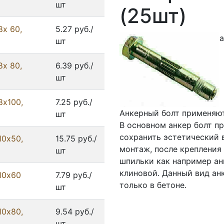
шт
(25шт)
8x 60,
5.27 руб./
а
шт
8x 80,
6.39 руб./
шт
8x100,
7.25 руб./
Анкерный болт применяю
шт
В основном анкер болт п
сохранить эстетический 
10x50,
15.75 руб./
монтаж, после крепления
шт
шпильки как например ан
клиновой. Данный вид ан
10x60
7.79 руб./
только в бетоне.
шт
10x80,
9.54 руб./
шт