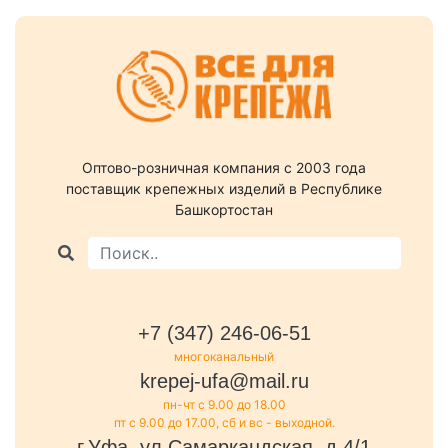
Оптово-розничная компания c 2003 года
поставщик крепежных изделий в Республике
Башкортостан
+7 (347) 246-06-51
многоканальный
krepej-ufa@mail.ru
пн-чт с 9.00 до 18.00
пт с 9.00 до 17.00, сб и вс - выходной.
г.Уфа, ул.Самаркандская, д.4/1