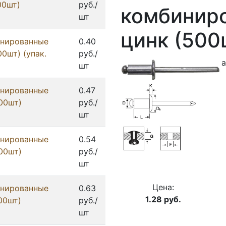
00шт)
руб./
комбиниро
шт
цинк (500
инированные
0.40
00шт) (упак.
руб./
а
шт
инированные
0.47
000шт)
руб./
шт
инированные
0.54
000шт)
руб./
шт
Цена:
инированные
0.63
1.28
руб.
000шт)
руб./
шт