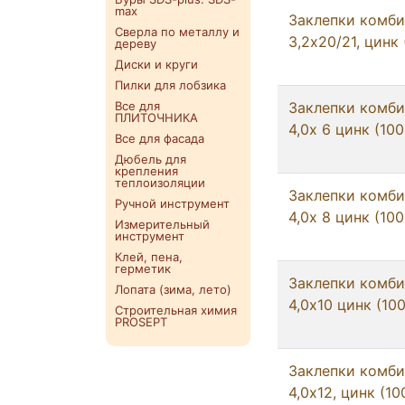
max
Заклепки комб
Сверла по металлу и
3,2x20/21, цинк
дереву
Диски и круги
Пилки для лобзика
Все для
Заклепки комб
ПЛИТОЧНИКА
4,0x 6 цинк (10
Все для фасада
Дюбель для
крепления
теплоизоляции
Заклепки комб
Ручной инструмент
4,0x 8 цинк (10
Измерительный
инструмент
Клей, пена,
герметик
Заклепки комб
Лопата (зима, лето)
4,0х10 цинк (10
Строительная химия
PROSEPT
Заклепки комб
4,0х12, цинк (1