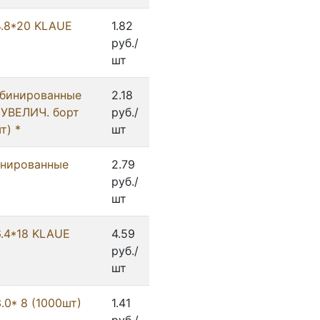
4.8*20 KLAUE
1.82
руб./
шт
мбинированные
2.18
 УВЕЛИЧ. борт
руб./
т) *
шт
инированные
2.79
руб./
шт
6.4*18 KLAUE
4.59
руб./
шт
3.0* 8 (1000шт)
1.41