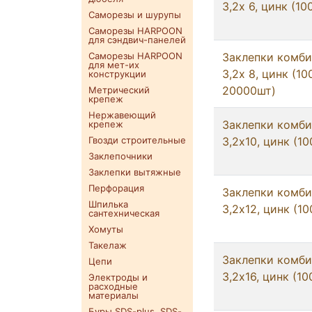
3,2x 6, цинк (10
Саморезы и шурупы
Саморезы HARPOON
для сэндвич-панелей
Саморезы HARPOON
Заклепки комб
для мет-их
3,2x 8, цинк (10
конструкции
20000шт)
Метрический
крепеж
Нержавеющий
Заклепки комб
крепеж
Гвозди строительные
3,2x10, цинк (1
Заклепочники
Заклепки вытяжные
Перфорация
Заклепки комб
Шпилька
3,2x12, цинк (1
сантехническая
Хомуты
Такелаж
Заклепки комб
Цепи
3,2x16, цинк (1
Электроды и
расходные
материалы
Буры SDS-plus. SDS-