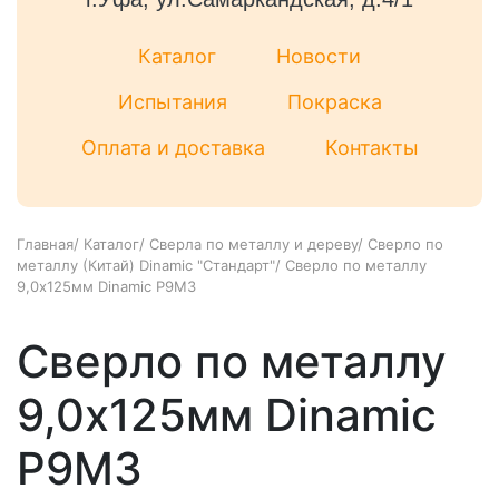
Каталог
Новости
Испытания
Покраска
Оплата и доставка
Контакты
Главная
/
Каталог
/
Сверла по металлу и дереву
/
Сверло по
металлу (Китай) Dinamic "Стандарт"
/
Сверло по металлу
9,0х125мм Dinamic Р9М3
Сверло по металлу
9,0х125мм Dinamic
Р9М3