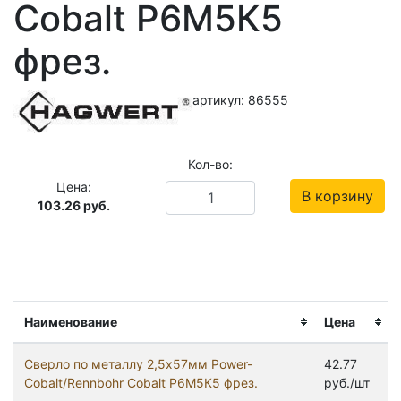
Cobalt Р6М5К5
фрез.
артикул: 86555
Кол-во:
Цена:
В корзину
103.26
руб.
Наименование
Цена
Сверло по металлу 2,5х57мм Power-
42.77
Cobalt/Rennbohr Cobalt Р6М5К5 фрез.
руб./шт