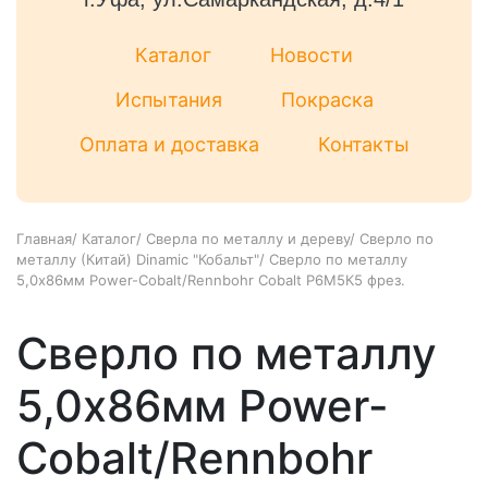
Каталог
Новости
Испытания
Покраска
Оплата и доставка
Контакты
Главная
/
Каталог
/
Сверла по металлу и дереву
/
Сверло по
металлу (Китай) Dinamic "Кобальт"
/
Сверло по металлу
5,0х86мм Power-Cobalt/Rennbohr Cobalt Р6М5К5 фрез.
Сверло по металлу
5,0х86мм Power-
Cobalt/Rennbohr