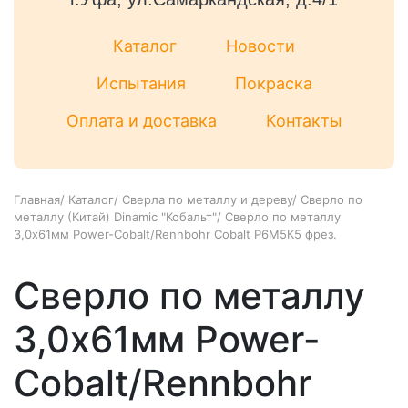
Каталог
Новости
Испытания
Покраска
Оплата и доставка
Контакты
Главная
/
Каталог
/
Сверла по металлу и дереву
/
Сверло по
металлу (Китай) Dinamic "Кобальт"
/
Сверло по металлу
3,0х61мм Power-Cobalt/Rennbohr Cobalt Р6М5К5 фрез.
Сверло по металлу
3,0х61мм Power-
Cobalt/Rennbohr