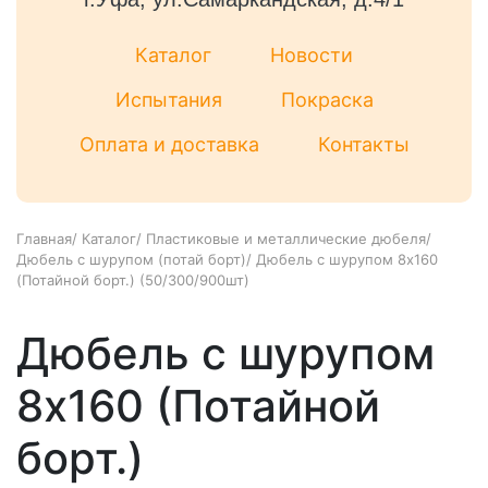
Каталог
Новости
Испытания
Покраска
Оплата и доставка
Контакты
Главная
/
Каталог
/
Пластиковые и металлические дюбеля
/
Дюбель с шурупом (потай борт)
/
Дюбель с шурупом 8х160
(Потайной борт.) (50/300/900шт)
Дюбель с шурупом
8х160 (Потайной
борт.)