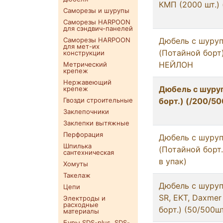
КМП (2000 шт.) 
Саморезы и шурупы
Саморезы HARPOON
для сэндвич-панелей
Саморезы HARPOON
Дюбель с шуру
для мет-их
(Потайной борт)
конструкции
НЕЙЛОН
Метрический
крепеж
Нержавеющий
Дюбель с шуруп
крепеж
Гвозди строительные
борт.) (/200/5
Заклепочники
Заклепки вытяжные
Перфорация
Дюбель с шуруп
Шпилька
(Потайной борт.
сантехническая
в упак)
Хомуты
Такелаж
Дюбель с шуруп
Цепи
SR, EKT, Daxmer
Электроды и
расходные
борт.) (50/500шт
материалы
Буры SDS-plus. SDS-