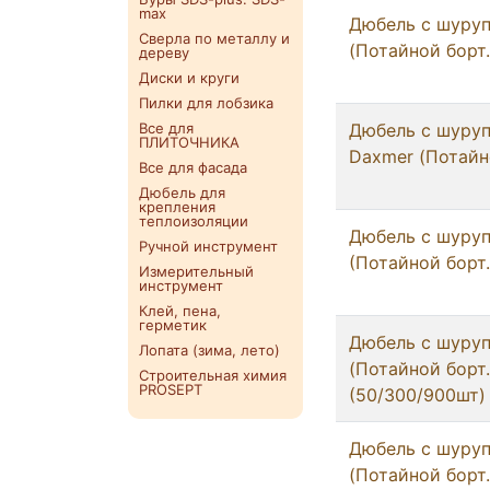
max
Дюбель с шуру
Сверла по металлу и
(Потайной борт.
дереву
Диски и круги
Пилки для лобзика
Все для
Дюбель с шуру
ПЛИТОЧНИКА
Daxmer (Потайно
Все для фасада
Дюбель для
крепления
теплоизоляции
Дюбель с шуруп
Ручной инструмент
(Потайной борт.
Измерительный
инструмент
Клей, пена,
герметик
Дюбель с шуру
Лопата (зима, лето)
(Потайной борт.
Строительная химия
PROSEPT
(50/300/900шт)
Дюбель с шуруп
(Потайной борт.