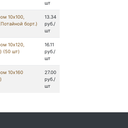
шт
ом 10х100,
13.34
(Потайной борт.)
руб./
шт
ом 10х120,
16.11
) (50 шт)
руб./
шт
ом 10х160
27.00
)
руб./
шт