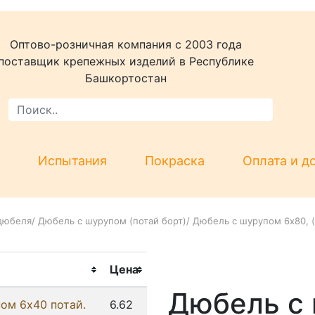
Оптово-розничная компания c 2003 года
поставщик крепежных изделий в Республике
Башкортостан
Испытания
Покраска
Оплата и д
дюбеля
/
Дюбель с шурупом (потай борт)
/
Дюбель с шурупом 6x80, (Г
Цена
Дюбель с 
ом 6x40 потай.
6.62