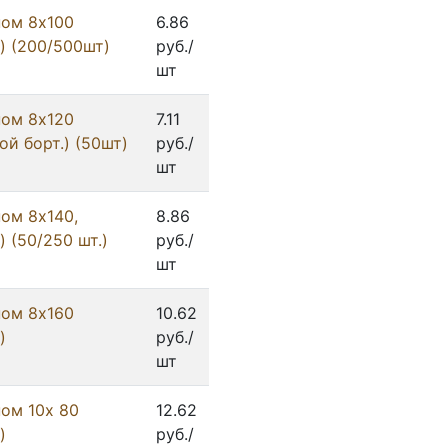
пом 8x100
6.86
) (200/500шт)
руб./
шт
пом 8х120
7.11
й борт.) (50шт)
руб./
шт
ом 8х140,
8.86
) (50/250 шт.)
руб./
шт
пом 8х160
10.62
)
руб./
шт
ом 10х 80
12.62
)
руб./