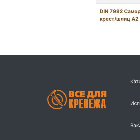
DIN 7982 Самор
крест/шлиц А2 
Кат
Исп
Вак