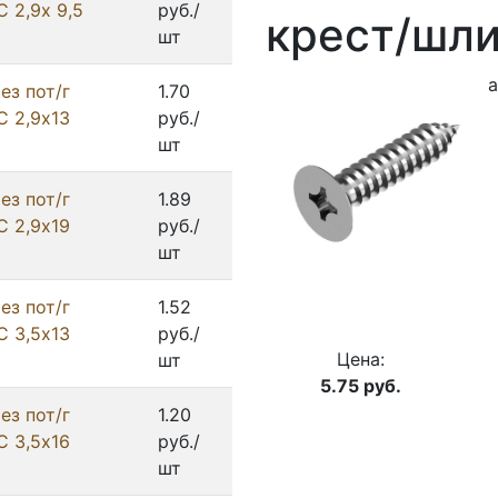
 2,9х 9,5
руб./
крест/шли
шт
а
ез пот/г
1.70
С 2,9х13
руб./
шт
ез пот/г
1.89
С 2,9х19
руб./
шт
ез пот/г
1.52
С 3,5х13
руб./
Цена:
шт
5.75
руб.
ез пот/г
1.20
С 3,5х16
руб./
шт