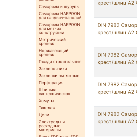
крест/шлиц А2 С
Саморезы и шурупы
Саморезы HARPOON
для сэндвич-панелей
Саморезы HARPOON
DIN 7982 Самор
для мет-их
крест/шлиц А2 
конструкции
Метрический
крепеж
Нержавеющий
DIN 7982 Самор
крепеж
Гвозди строительные
крест/шлиц А2 
Заклепочники
Заклепки вытяжные
Перфорация
DIN 7982 Самор
Шпилька
крест/шлиц А2 
сантехническая
Хомуты
Такелаж
DIN 7982 Самор
Цепи
крест/шлиц А2 
Электроды и
расходные
материалы
Буры SDS-plus. SDS-