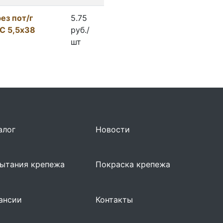
ез пот/г
5.75
С 5,5х38
руб./
шт
алог
Новости
ытания крепежа
Покраска крепежа
ансии
Контакты