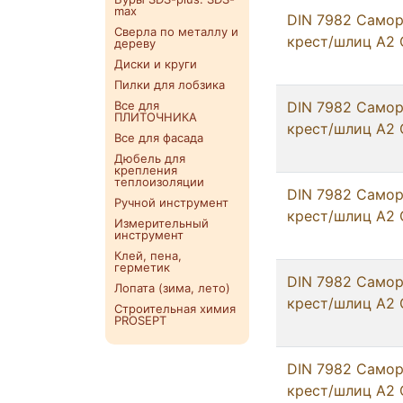
max
DIN 7982 Самор
Сверла по металлу и
крест/шлиц А2 
дереву
Диски и круги
Пилки для лобзика
Все для
DIN 7982 Самор
ПЛИТОЧНИКА
крест/шлиц А2 
Все для фасада
Дюбель для
крепления
теплоизоляции
DIN 7982 Самор
Ручной инструмент
крест/шлиц А2 
Измерительный
инструмент
Клей, пена,
герметик
DIN 7982 Самор
Лопата (зима, лето)
крест/шлиц А2 
Строительная химия
PROSEPT
DIN 7982 Самор
крест/шлиц А2 