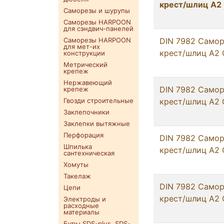
крест/шлиц А2 
Саморезы и шурупы
Саморезы HARPOON
для сэндвич-панелей
Саморезы HARPOON
DIN 7982 Самор
для мет-их
крест/шлиц А2 
конструкции
Метрический
крепеж
Нержавеющий
DIN 7982 Самор
крепеж
Гвозди строительные
крест/шлиц А2 
Заклепочники
Заклепки вытяжные
Перфорация
DIN 7982 Самор
Шпилька
крест/шлиц А2 
сантехническая
Хомуты
Такелаж
DIN 7982 Самор
Цепи
крест/шлиц А2 
Электроды и
расходные
материалы
Буры SDS-plus. SDS-