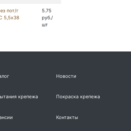
ез пот/г
5.75
С 5,5х38
руб./
шт
алог
Новости
ытания крепежа
Покраска крепежа
ансии
Контакты