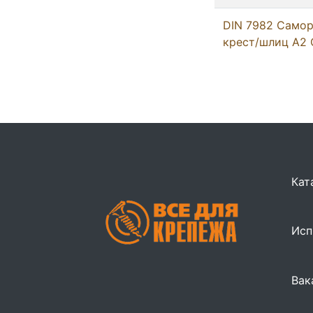
DIN 7982 Самор
крест/шлиц А2 
Кат
Исп
Вак