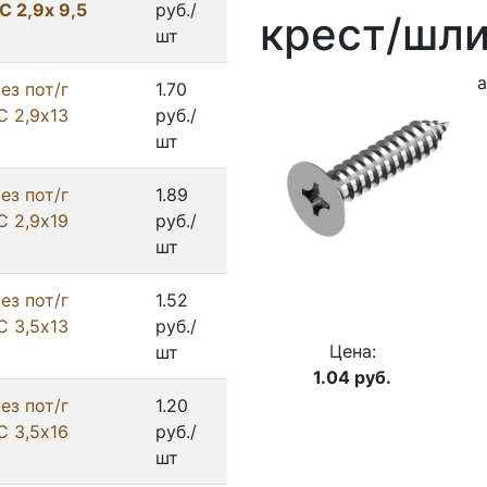
С 2,9х 9,5
руб./
крест/шли
шт
а
ез пот/г
1.70
С 2,9х13
руб./
шт
ез пот/г
1.89
С 2,9х19
руб./
шт
ез пот/г
1.52
С 3,5х13
руб./
Цена:
шт
1.04
руб.
ез пот/г
1.20
С 3,5х16
руб./
шт