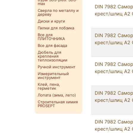
max
DIN 7982 Самор
Сверла по металлу и
крест/шлиц А2 
дереву
Диски и круги
Пилки для лобзика
Все для
DIN 7982 Самор
ПЛИТОЧНИКА
крест/шлиц А2 
Все для фасада
Дюбель для
крепления
теплоизоляции
DIN 7982 Самор
Ручной инструмент
крест/шлиц А2 
Измерительный
инструмент
Клей, пена,
герметик
DIN 7982 Самор
Лопата (зима, лето)
крест/шлиц А2 
Строительная химия
PROSEPT
DIN 7982 Самор
крест/шлиц А2 