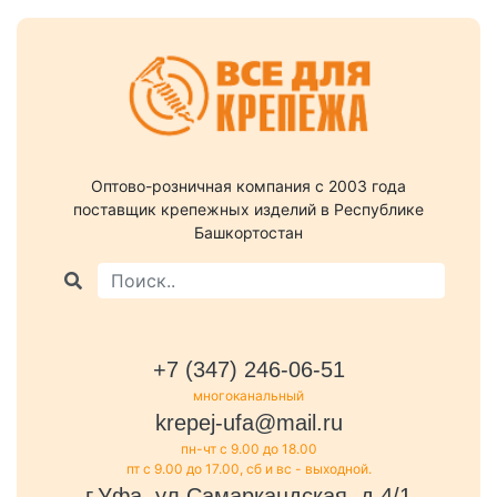
Оптово-розничная компания c 2003 года
поставщик крепежных изделий в Республике
Башкортостан
+7 (347) 246-06-51
многоканальный
krepej-ufa@mail.ru
пн-чт с 9.00 до 18.00
пт с 9.00 до 17.00, сб и вс - выходной.
г.Уфа, ул.Самаркандская, д.4/1