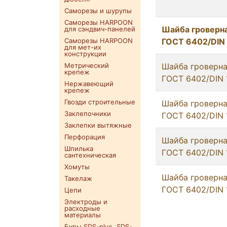
Саморезы и шурупы
Саморезы HARPOON
Шайба гроверна
для сэндвич-панелей
Саморезы HARPOON
ГОСТ 6402/DIN
для мет-их
конструкции
Метрический
Шайба гроверна
крепеж
ГОСТ 6402/DIN 
Нержавеющий
крепеж
Гвозди строительные
Шайба гроверна
Заклепочники
ГОСТ 6402/DIN 
Заклепки вытяжные
Перфорация
Шайба гроверна
Шпилька
ГОСТ 6402/DIN 
сантехническая
Хомуты
Шайба гроверна
Такелаж
ГОСТ 6402/DIN 
Цепи
Электроды и
расходные
материалы
Буры SDS-plus. SDS-