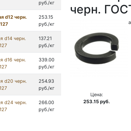
руб./кг
черн. ГОС
я d12 черн.
253.15
а
 127
руб./кг
я d14 черн.
137.21
127
руб./кг
я d16 черн.
339.00
127
руб./кг
я d20 черн.
254.93
127
руб./кг
Цена:
253.15
руб.
я d24 черн.
266.00
127
руб./кг