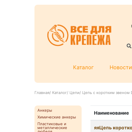
Каталог
Новости
Главная
/
Каталог
/
Цепи
/
Цепь с коротким звеном 
Анкеры
Наименование
Химические анкеры
Пластиковые и
яяЦепь коротк
металлические
дюбеля