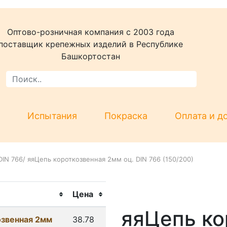
Оптово-розничная компания c 2003 года
поставщик крепежных изделий в Республике
Башкортостан
Испытания
Покраска
Оплата и д
DIN 766
/
яяЦепь короткозвенная 2мм оц. DIN 766 (150/200)
Цена
яяЦепь ко
озвенная 2мм
38.78