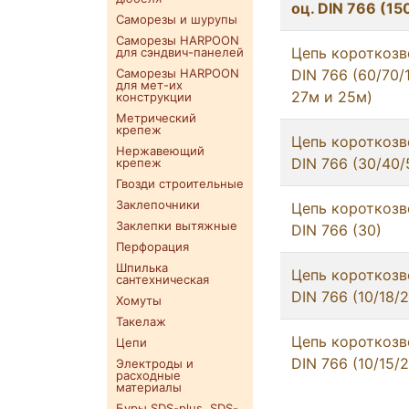
оц. DIN 766 (15
Саморезы и шурупы
Саморезы HARPOON
Цепь короткозв
для сэндвич-панелей
Саморезы HARPOON
DIN 766 (60/70/
для мет-их
27м и 25м)
конструкции
Метрический
крепеж
Цепь короткозв
Нержавеющий
DIN 766 (30/40/
крепеж
Гвозди строительные
Заклепочники
Цепь короткозв
Заклепки вытяжные
DIN 766 (30)
Перфорация
Шпилька
Цепь короткозв
сантехническая
DIN 766 (10/18/
Хомуты
Такелаж
Цепь короткозв
Цепи
DIN 766 (10/15/
Электроды и
расходные
материалы
Буры SDS-plus. SDS-