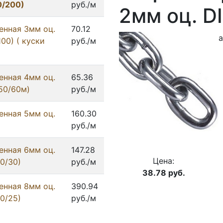
0/200)
руб./м
2мм оц. D
енная 3мм оц.
70.12
а
100) ( куски
руб./м
енная 4мм оц.
65.36
50/60м)
руб./м
енная 5мм оц.
160.30
руб./м
енная 6мм оц.
147.28
Цена:
20/30)
руб./м
38.78
руб.
енная 8мм оц.
390.94
20/25)
руб./м