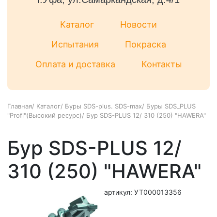
Каталог
Новости
Испытания
Покраска
Оплата и доставка
Контакты
Главная
/
Каталог
/
Буры SDS-plus. SDS-max
/
Буры SDS_PLUS
"Profi"(Высокий ресурс)
/
Бур SDS-PLUS 12/ 310 (250) "HAWERA"
Бур SDS-PLUS 12/
310 (250) "HAWERA"
артикул: УТ000013356