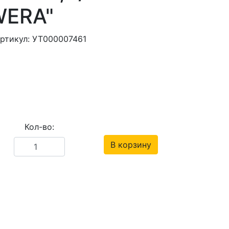
WERA"
ртикул: УТ000007461
Кол-во:
В корзину