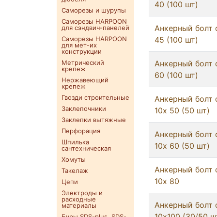
40 (100 шт)
Саморезы и шурупы
Саморезы HARPOON
Анкерный болт 
для сэндвич-панелей
Саморезы HARPOON
45 (100 шт)
для мет-их
конструкции
Метрический
Анкерный болт 
крепеж
60 (100 шт)
Нержавеющий
крепеж
Гвозди строительные
Анкерный болт 
Заклепочники
10х 50 (50 шт)
Заклепки вытяжные
Перфорация
Анкерный болт 
Шпилька
10х 60 (50 шт)
сантехническая
Хомуты
Анкерный болт 
Такелаж
10х 80
Цепи
Электроды и
расходные
Анкерный болт 
материалы
10х100 (30/50 ш
Буры SDS-plus. SDS-