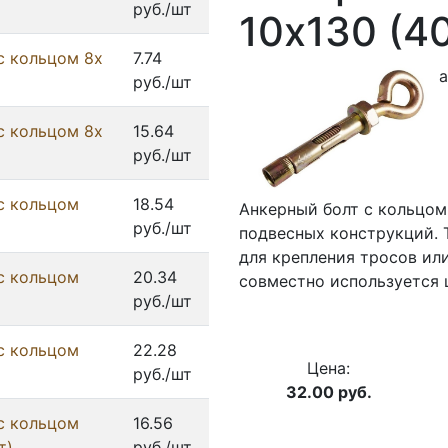
руб./шт
10х130 (4
с кольцом 8х
7.74
руб./шт
с кольцом 8х
15.64
руб./шт
с кольцом
18.54
Анкерный болт с кольцом
руб./шт
подвесных конструкций. Т
для крепления тросов или
с кольцом
20.34
совместно используется 
руб./шт
с кольцом
22.28
Цена:
руб./шт
32.00
руб.
с кольцом
16.56
т)
руб./шт