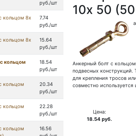
руб./шт
10х 50 (50
с кольцом 8х
7.74
а
руб./шт
с кольцом 8х
15.64
руб./шт
 с кольцом
18.54
Анкерный болт с кольцом
руб./шт
подвесных конструкций. Т
для крепления тросов или
с кольцом
20.34
совместно используется 
руб./шт
с кольцом
22.28
Цена:
руб./шт
18.54
руб.
с кольцом
16.56
т)
руб./шт