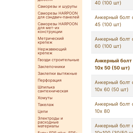
40 (100 шт)
Саморезы и шурупы
Саморезы HARPOON
Анкерный болт 
для сэндвич-панелей
Саморезы HARPOON
45 (100 шт)
для мет-их
конструкции
Метрический
Анкерный болт 
крепеж
60 (100 шт)
Нержавеющий
крепеж
Гвозди строительные
Анкерный болт
Заклепочники
10х 50 (50 шт)
Заклепки вытяжные
Перфорация
Анкерный болт 
Шпилька
10х 60 (50 шт)
сантехническая
Хомуты
Анкерный болт 
Такелаж
10х 80
Цепи
Электроды и
расходные
Анкерный болт 
материалы
10х100 (30/50 ш
Буры SDS-plus. SDS-