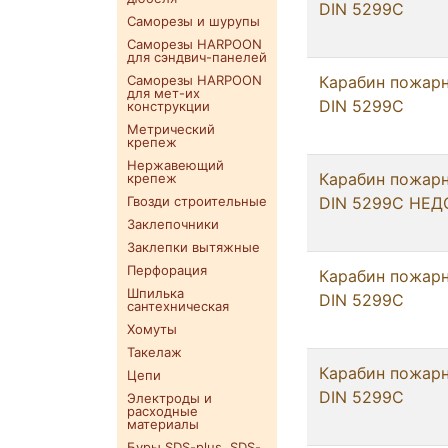
DIN 5299C
Саморезы и шурупы
Саморезы HARPOON
для сэндвич-панелей
Саморезы HARPOON
Карабин пожарн
для мет-их
DIN 5299C
конструкции
Метрический
крепеж
Нержавеющий
Карабин пожарн
крепеж
Гвозди строительные
DIN 5299C НЕД
Заклепочники
Заклепки вытяжные
Перфорация
Карабин пожарн
Шпилька
DIN 5299C
сантехническая
Хомуты
Такелаж
Карабин пожарн
Цепи
DIN 5299С
Электроды и
расходные
материалы
Буры SDS-plus. SDS-