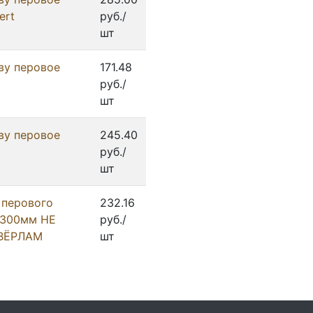
ert
руб./
шт
ву перовое
171.48
руб./
шт
ву перовое
245.40
руб./
шт
 перового
232.16
 300мм НЕ
руб./
ВЁРЛАМ
шт