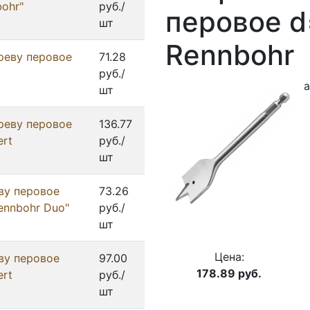
ohr"
руб./
перовое d
шт
Rennbohr
реву перовое
71.28
руб./
а
шт
реву перовое
136.77
ert
руб./
шт
ву перовое
73.26
ennbohr Duo"
руб./
шт
Цена:
ву перовое
97.00
178.89
руб.
ert
руб./
шт