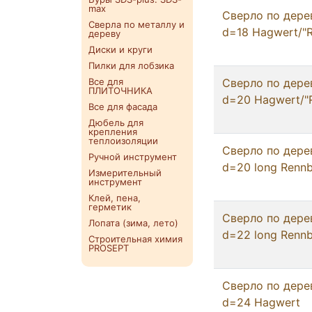
max
Сверло по дере
Сверла по металлу и
d=18 Hagwert/"
дереву
Диски и круги
Пилки для лобзика
Все для
Сверло по дере
ПЛИТОЧНИКА
d=20 Hagwert/"
Все для фасада
Дюбель для
крепления
теплоизоляции
Сверло по дере
Ручной инструмент
d=20 long Renn
Измерительный
инструмент
Клей, пена,
герметик
Сверло по дере
Лопата (зима, лето)
d=22 long Renn
Строительная химия
PROSEPT
Сверло по дере
d=24 Hagwert