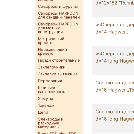
d=12х152 "Rennb
Саморезы и шурупы
Саморезы HARPOON
для сэндвич-панелей
Саморезы HARPOON
яяСверло по де
для мет-их
d=14 Hagwert
конструкции
Метрический
крепеж
Нержавеющий
яяСверло по де
крепеж
Гвозди строительные
d=14 long Hagw
Заклепочники
Заклепки вытяжные
Перфорация
Сверло по дере
Шпилька
d=16 Hagwert/R
сантехническая
Хомуты
Такелаж
Сверло по дере
Цепи
d=16 long Hagw
Электроды и
расходные
материалы
Буры SDS-plus. SDS-