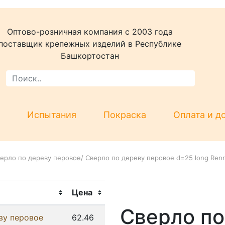
Оптово-розничная компания c 2003 года
поставщик крепежных изделий в Республике
Башкортостан
Испытания
Покраска
Оплата и д
ерло по дереву перовое
/
Сверло по дереву перовое d=25 long Ren
Цена
Сверло по
ву перовое
62.46