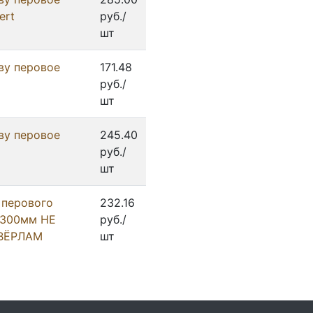
ert
руб./
шт
ву перовое
171.48
руб./
шт
ву перовое
245.40
руб./
шт
 перового
232.16
 300мм НЕ
руб./
ВЁРЛАМ
шт