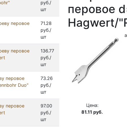
ohr"
руб./
перовое d
шт
Hagwert/"
реву перовое
71.28
руб./
а
шт
реву перовое
136.77
ert
руб./
шт
ву перовое
73.26
ennbohr Duo"
руб./
шт
Цена:
ву перовое
97.00
81.11
руб.
ert
руб./
шт