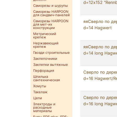
d=12х152 "Rennb
Саморезы и шурупы
Саморезы HARPOON
для сэндвич-панелей
Саморезы HARPOON
яяСверло по де
для мет-их
d=14 Hagwert
конструкции
Метрический
крепеж
Нержавеющий
яяСверло по де
крепеж
Гвозди строительные
d=14 long Hagw
Заклепочники
Заклепки вытяжные
Перфорация
Сверло по дере
Шпилька
d=16 Hagwert/R
сантехническая
Хомуты
Такелаж
Сверло по дере
Цепи
d=16 long Hagw
Электроды и
расходные
материалы
Буры SDS-plus. SDS-