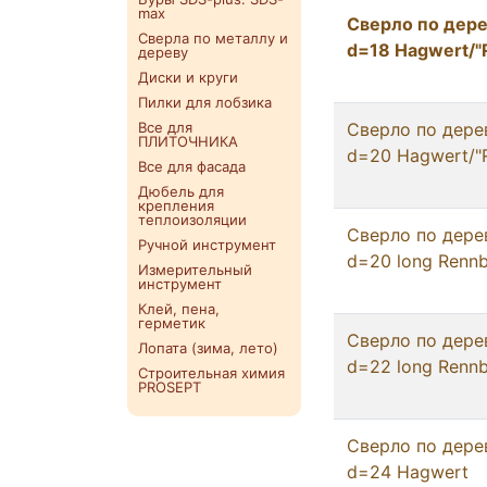
max
Сверло по дере
Сверла по металлу и
d=18 Hagwert/"
дереву
Диски и круги
Пилки для лобзика
Все для
Сверло по дере
ПЛИТОЧНИКА
d=20 Hagwert/"
Все для фасада
Дюбель для
крепления
теплоизоляции
Сверло по дере
Ручной инструмент
d=20 long Renn
Измерительный
инструмент
Клей, пена,
герметик
Сверло по дере
Лопата (зима, лето)
d=22 long Renn
Строительная химия
PROSEPT
Сверло по дере
d=24 Hagwert